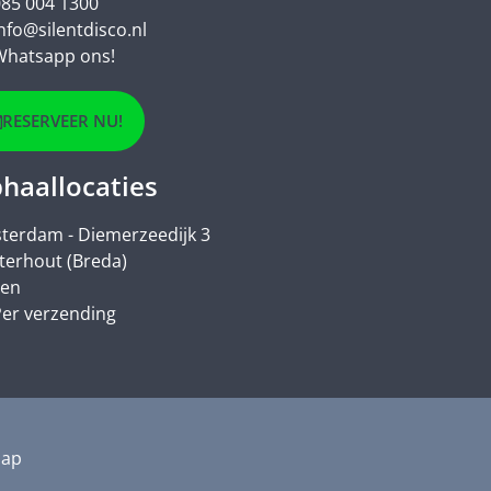
85 004 1300
nfo@silentdisco.nl
Whatsapp ons!
RESERVEER NU!
haallocaties
terdam - Diemerzeedijk 3
terhout (Breda)
den
er verzending
map