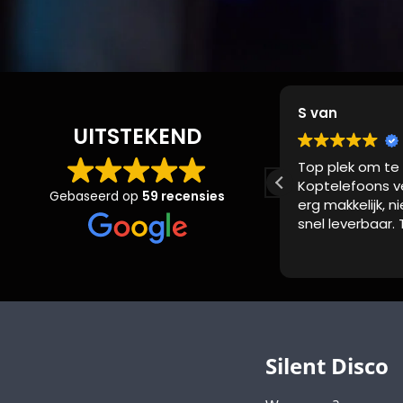
J van
S van
UITSTEKEND
Hele geslaagde verjaardag
Top plek om te 
gevierd met de silent disco
Koptelefoons v
Gebaseerd op
59 recensies
koptelefoons. Verschillende
erg makkelijk, n
muziek voor iedereen zorgde
snel leverbaar. 
voor een leuke sfeer. Bedrijf
Lees verder
reageert erg snel op alle
vragen en denken graag
met je mee. De zenders voor
de koptelefoons waren erg
simpel aan te sluiten dus je
hoeft geen brede ict
Silent Disco
gedaan te hebben om dit te
snappen.