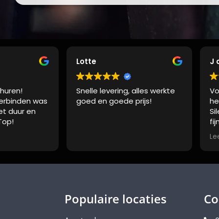
Lotte
J 
huren!
Snelle levering, alles werkte
Vo
erbinden was
goed en goede prijs!
he
iet duur en
Si
Top!
fi
ma
Le
su
ee
pr
Populaire locaties
Co