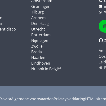
Amsterdam
0
Groningen
i
Tilburg
en
Arnhem
en
Den Haag
lent disco
Utrecht
Rotterdam
Op
Nijmegen
Zwolle
Ams
Breda
Oos
Haarlem
Lei
Eindhoven
P
Nu ook in België!
rovita
Algemene voorwaarden
Privacy verklaring
HTML site