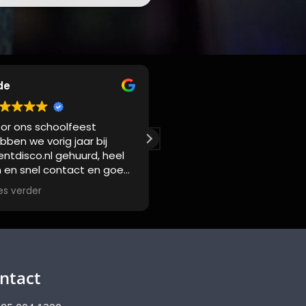
de
N van
or ons schoolfeest
Sil en Aeger reageren snel
bben we vorig jaar bij
op de mail, op kort termij
lentdisco.nl gehuurd, heel
een set kunnen reservere
jn en snel contact en goed
en opgestuurd gekregen.
teriaal. Het was zo'n
Hele fijne service, zal zeke
es verder
Lees verder
cces dat er dit jaar weer
nog eens huren. Bedankt!
n silent disco op het
ogramma staat!
ntact