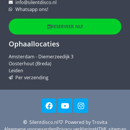
info@silentdisco.nl
Whatsapp ons!
RESERVEER NU!
Ophaallocaties
Amsterdam - Diemerzeedijk 3
Oosterhout (Breda)
Leiden
Per verzending
Silentdisco.nl
Powered by Trovita
Algemene voorwaarden
Privacy verklaring
HTML sitemap