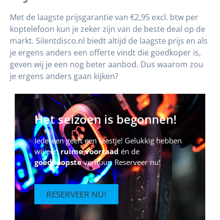
Met de laagste prijsgarantie van €2,95 excl. btw per
koptelefoon kun je zeker zijn van de beste deal op de
markt. Silentdisco.nl biedt altijd de laagste prijs en als
je ergens anders een offerte vindt die goedkoper is,
geven wij je een nog beter aanbod. Dus waarom zou
je ergens anders gaan kijken?
Het seizoen is begonnen!
Iedereen geeft een feestje! Gelukkig hebben
wij een
ruime voorraad
én de
goedkoopste
verhuur. Reserveer nu!
RESERVEER NU!