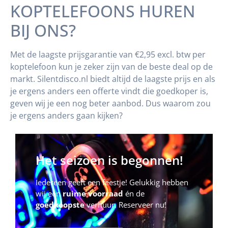
KOPTELEFOONS HUREN
BIJ ONS?
Met de laagste prijsgarantie van €2,95 excl. btw per
koptelefoon kun je zeker zijn van de beste deal op de
markt. Silentdisco.nl biedt altijd de laagste prijs en als
je ergens anders een offerte vindt die goedkoper is,
geven wij je een nog beter aanbod. Dus waarom zou
je ergens anders gaan kijken?
Het seizoen is begonnen!
Iedereen geeft een feestje! Gelukkig hebben
wij een
ruime voorraad
én de
goedkoopste
verhuur. Reserveer nu!