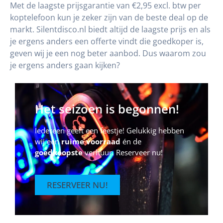
Met de laagste prijsgarantie van €2,95 excl. btw per
koptelefoon kun je zeker zijn van de beste deal op de
markt. Silentdisco.nl biedt altijd de laagste prijs en als
je ergens anders een offerte vindt die goedkoper is,
geven wij je een nog beter aanbod. Dus waarom zou
je ergens anders gaan kijken?
Het seizoen is begonnen!
Iedereen geeft een feestje! Gelukkig hebben
wij een
ruime voorraad
én de
goedkoopste
verhuur. Reserveer nu!
RESERVEER NU!