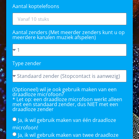
Aantal koptelefoons
Aantal zenders (Met meerder zenders kunt u op
meerdere kanalen muziek afspelen)
Type zender
(Optioneel) wil je ook gebruik maken van een
draadloze microfoon?
* Let op: een draadloze microfoon werkt alleen
met een standaard zender, dus NIET met een
draadloze zender
Ja, ik wil gebruik maken van één draadloze
microfoon!
Ja, ik wil gebruik maken van twee draadloze