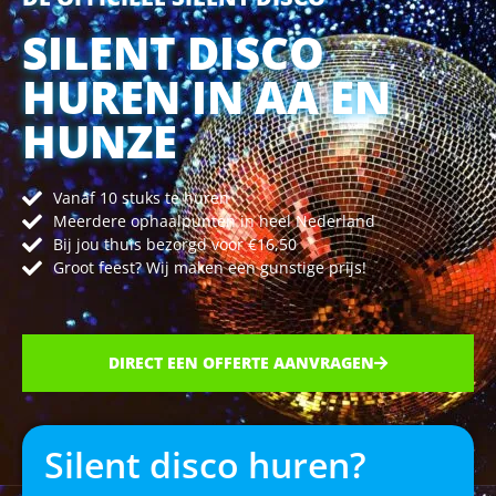
SILENT DISCO
HUREN IN AA EN
HUNZE
Vanaf 10 stuks te huren
Meerdere ophaalpunten in heel Nederland
Bij jou thuis bezorgd voor €16,50
Groot feest? Wij maken een gunstige prijs!
DIRECT EEN OFFERTE AANVRAGEN
Silent disco huren?