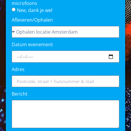
microfoons
Nee, dank je wel
Afleveren/Ophalen
Datum evenement
Adres
Bericht