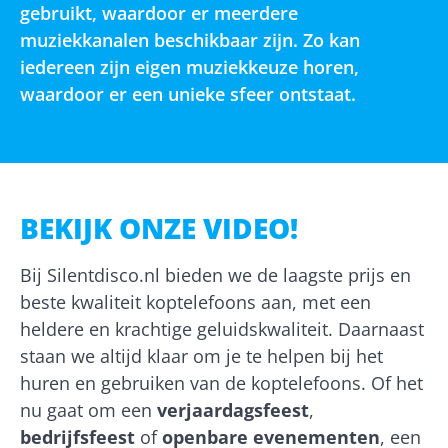
gebruikt, waardoor er meerdere
muziekkanalen beschikbaar zijn. Zo kan
iedereen zijn eigen muziekkeuze horen,
waardoor er een unieke sfeer ontstaat.
BEKIJK ONZE VIDEO!
Bij Silentdisco.nl bieden we de laagste prijs en
beste kwaliteit koptelefoons aan, met een
heldere en krachtige geluidskwaliteit. Daarnaast
staan we altijd klaar om je te helpen bij het
huren en gebruiken van de koptelefoons. Of het
nu gaat om een
verjaardagsfeest
,
bedrijfsfeest
of
openbare evenementen
, een