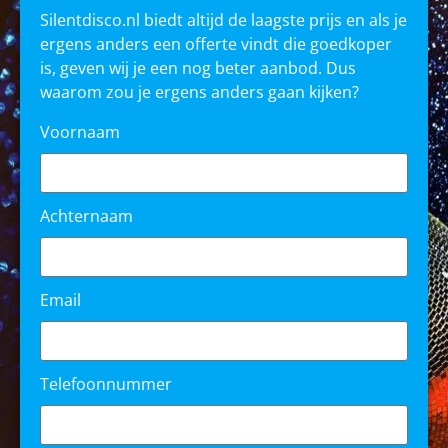
Silentdisco.nl biedt altijd de laagste prijs en als je
ergens anders een offerte vindt die goedkoper
is, geven wij je een nog beter aanbod. Dus
waarom zou je ergens anders gaan kijken?
Voornaam
Achternaam
Email
Telefoonnummer