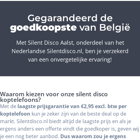
Gegarandeerd de
goedkoopste
van België
Met Silent Disco Aalst, onderdeel van het
Nederlandse Silentdisco.nl, ben je verzekerd
van een onvergetelijke ervaring!
Waarom kiezen voor onze silent disco
koptelefoons?
Met de
laagste prijsgarantie van €2,95 excl. btw per
koptelefoon
kun je zeker zijn van de beste deal op de
markt. Silentdisco.nl biedt altijd de laagste prijs en als je
ergens anders een offerte vindt die goedkoper is, geven wij
je een nog beter aanbod.
Dus waarom zou je ergens