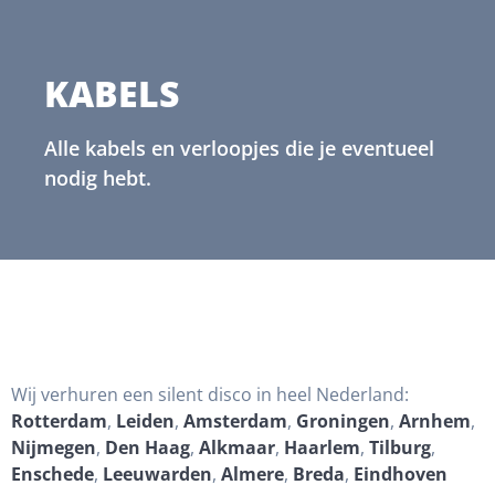
KABELS
Alle kabels en verloopjes die je eventueel
nodig hebt.
Wij verhuren een silent disco in heel Nederland:
Rotterdam
,
Leiden
,
Amsterdam
,
Groningen
,
Arnhem
,
Nijmegen
,
Den Haag
,
Alkmaar
,
Haarlem
,
Tilburg
,
Enschede
,
Leeuwarden
,
Almere
,
Breda
,
Eindhoven