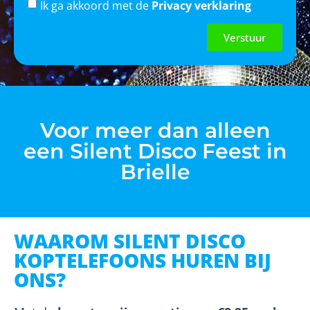
Ik ga akkoord met de
Privacy verklaring
Verstuur
Voor meer dan alleen
een Silent Disco Feest in
Brielle
WAAROM SILENT DISCO
KOPTELEFOONS HUREN BIJ
ONS?