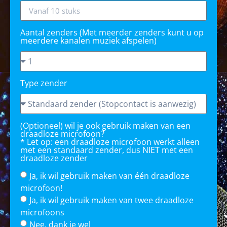
Aantal zenders (Met meerder zenders kunt u op
meerdere kanalen muziek afspelen)
Type zender
(Optioneel) wil je ook gebruik maken van een
draadloze microfoon?
* Let op: een draadloze microfoon werkt alleen
met een standaard zender, dus NIET met een
draadloze zender
Ja, ik wil gebruik maken van één draadloze
microfoon!
Ja, ik wil gebruik maken van twee draadloze
microfoons
Nee, dank je wel