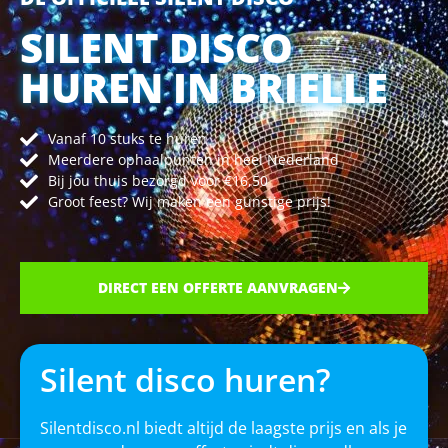
SILENT DISCO
HUREN IN BRIELLE
Vanaf 10 stuks te huren
Meerdere ophaalpunten in heel Nederland
Bij jou thuis bezorgd voor €16,50
Groot feest? Wij maken een gunstige prijs!
DIRECT EEN OFFERTE AANVRAGEN
Silent disco huren?
Silentdisco.nl biedt altijd de laagste prijs en als je