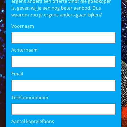
ergens anders een offerte vindt die goedkoper
is, geven wij je een nog beter aanbod. Dus
waarom zou je ergens anders gaan kijken?
Voornaam
Achternaam
Email
Telefoonnummer
Aantal koptelefoons