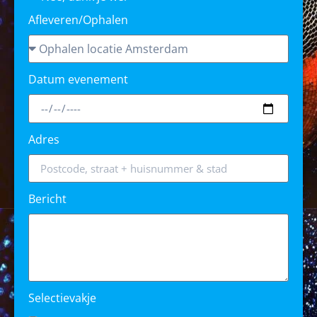
Afleveren/Ophalen
Datum evenement
Adres
Bericht
Selectievakje