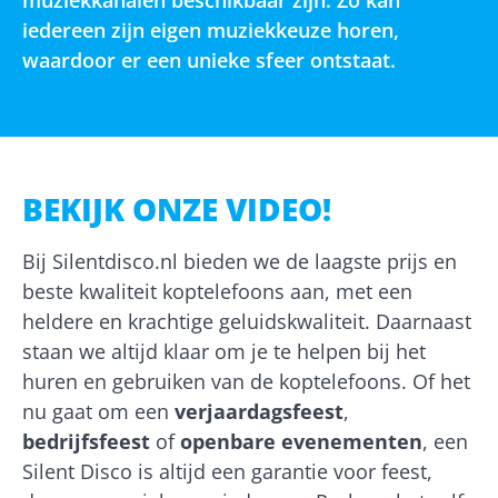
muziekkanalen beschikbaar zijn. Zo kan
iedereen zijn eigen muziekkeuze horen,
waardoor er een unieke sfeer ontstaat.
BEKIJK ONZE VIDEO!
Bij Silentdisco.nl bieden we de laagste prijs en
beste kwaliteit koptelefoons aan, met een
heldere en krachtige geluidskwaliteit. Daarnaast
staan we altijd klaar om je te helpen bij het
huren en gebruiken van de koptelefoons. Of het
nu gaat om een
verjaardagsfeest
,
bedrijfsfeest
of
openbare evenementen
, een
Silent Disco is altijd een garantie voor feest,