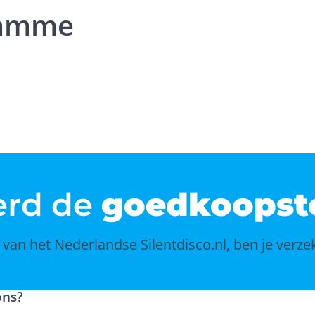
 Damme
erd de
goedkoopst
an het Nederlandse Silentdisco.nl, ben je verzek
ons?