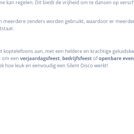
e kan regelen. Dit biedt de vrijheid om te dansen op versch
n meerdere zenders worden gebruikt, waardoor er meerdere
staat.
eit koptelefoons aan, met een heldere en krachtige geluidskwa
at om een
verjaardagsfeest
,
bedrijfsfeest
of
openbare eve
ek hoe leuk en eenvoudig een Silent Disco werkt!