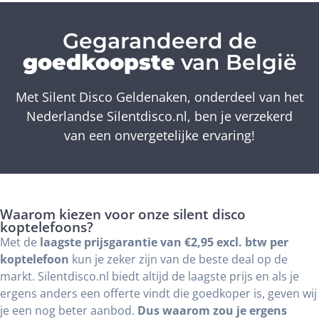
Gegarandeerd de
goedkoopste
van België
Met Silent Disco Geldenaken, onderdeel van het
Nederlandse Silentdisco.nl, ben je verzekerd
van een onvergetelijke ervaring!
Waarom kiezen voor onze silent disco
koptelefoons?
Met de
laagste prijsgarantie van €2,95 excl. btw per
koptelefoon
kun je zeker zijn van de beste deal op de
markt. Silentdisco.nl biedt altijd de laagste prijs en als je
ergens anders een offerte vindt die goedkoper is, geven wij
je een nog beter aanbod.
Dus waarom zou je ergens