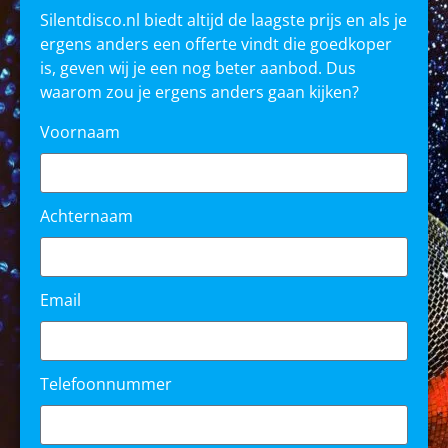
Silentdisco.nl biedt altijd de laagste prijs en als je
ergens anders een offerte vindt die goedkoper
is, geven wij je een nog beter aanbod. Dus
waarom zou je ergens anders gaan kijken?
Voornaam
Achternaam
Email
Telefoonnummer