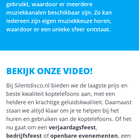
gebruikt, waardoor er meerdere
muziekkanalen beschikbaar zijn. Zo kan
iedereen zijn eigen muziekkeuze horen,
waardoor er een unieke sfeer ontstaat.
BEKIJK ONZE VIDEO!
Bij Silentdisco.nl bieden we de laagste prijs en
beste kwaliteit koptelefoons aan, met een
heldere en krachtige geluidskwaliteit. Daarnaast
staan we altijd klaar om je te helpen bij het
huren en gebruiken van de koptelefoons. Of het
nu gaat om een
verjaardagsfeest
,
bedrijfsfeest
of
openbare evenementen
, een