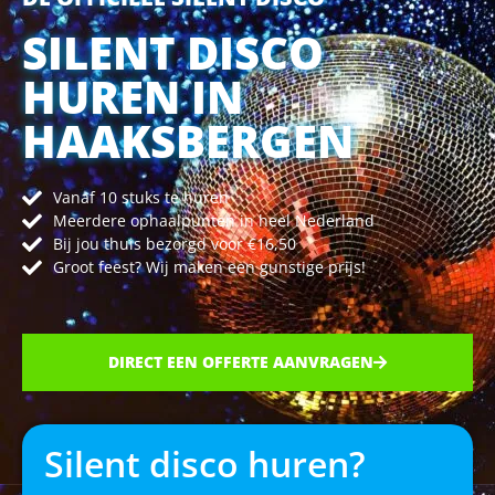
SILENT DISCO
HUREN IN
HAAKSBERGEN
Vanaf 10 stuks te huren
Meerdere ophaalpunten in heel Nederland
Bij jou thuis bezorgd voor €16,50
Groot feest? Wij maken een gunstige prijs!
DIRECT EEN OFFERTE AANVRAGEN
Silent disco huren?