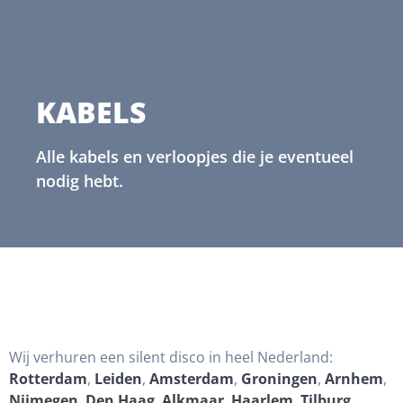
KABELS
Alle kabels en verloopjes die je eventueel
nodig hebt.
Wij verhuren een silent disco in heel Nederland:
Rotterdam
,
Leiden
,
Amsterdam
,
Groningen
,
Arnhem
,
Nijmegen
,
Den Haag
,
Alkmaar
,
Haarlem
,
Tilburg
,