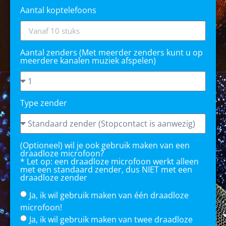
Aantal koptelefoons
Aantal zenders (Met meerder zenders kunt u op
meerdere kanalen muziek afspelen)
Type zender
(Optioneel) wil je ook gebruik maken van een
draadloze microfoon?
* Let op: een draadloze microfoon werkt alleen
met een standaard zender, dus NIET met een
draadloze zender
Ja, ik wil gebruik maken van één draadloze
microfoon!
Ja, ik wil gebruik maken van twee draadloze