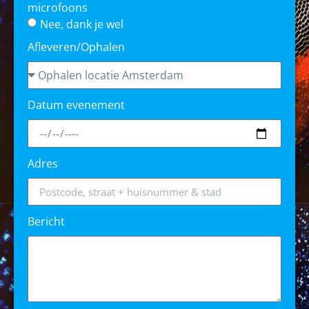
microfoons
Nee, dank je wel
Afleveren/Ophalen
Datum evenement
Adres
Bericht