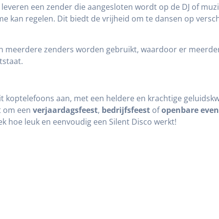
ij leveren een zender die aangesloten wordt op de DJ of m
e kan regelen. Dit biedt de vrijheid om te dansen op versch
n meerdere zenders worden gebruikt, waardoor er meerdere
staat.
eit koptelefoons aan, met een heldere en krachtige geluidskwa
at om een
verjaardagsfeest
,
bedrijfsfeest
of
openbare eve
ek hoe leuk en eenvoudig een Silent Disco werkt!