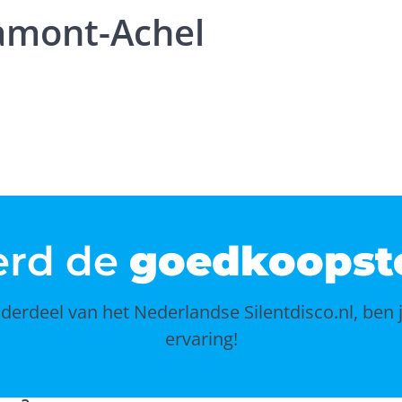
Hamont-Achel
erd de
goedkoopst
erdeel van het Nederlandse Silentdisco.nl, ben 
ervaring!