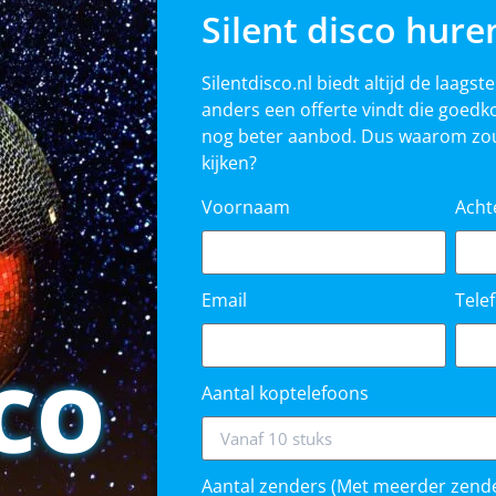
Silent disco hure
Silentdisco.nl biedt altijd de laagste
anders een offerte vindt die goedko
nog beter aanbod. Dus waarom zou
kijken?
Voornaam
Ach
Email
Tel
SCO
Aantal koptelefoons
Aantal zenders (Met meerder zend