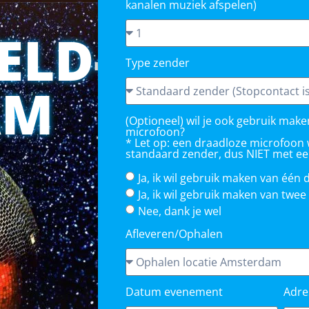
kanalen muziek afspelen)
ELD-
Type zender
AM
(Optioneel) wil je ook gebruik mak
microfoon?
* Let op: een draadloze microfoon 
standaard zender, dus NIET met e
Ja, ik wil gebruik maken van één
Ja, ik wil gebruik maken van twe
Nee, dank je wel
Afleveren/Ophalen
Datum evenement
Adre