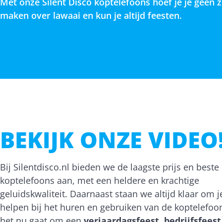
Met onze Silent Disco koptelefoons hoef je je geen 
maken over lawaai en kun je altijd feesten.
BEKIJK ONZE VIDEO
Bij Silentdisco.nl bieden we de laagste prijs en beste 
koptelefoons aan, met een heldere en krachtige
geluidskwaliteit. Daarnaast staan we altijd klaar om j
helpen bij het huren en gebruiken van de koptelefoo
het nu gaat om een
verjaardagsfeest
,
bedrijfsfeest