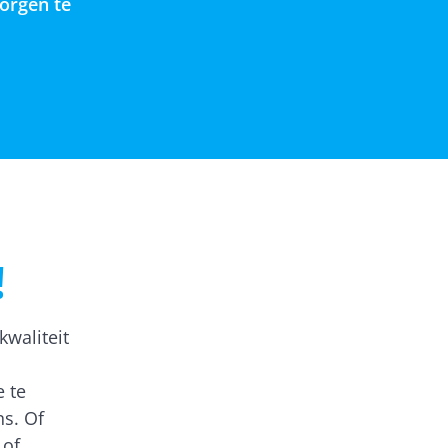
zorgen te
!
kwaliteit
e te
ns. Of
of