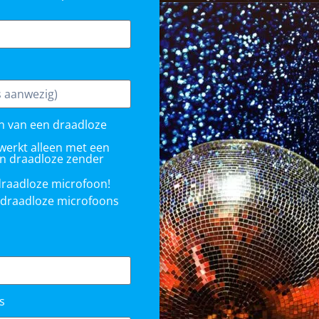
en van een draadloze
werkt alleen met een
en draadloze zender
 draadloze microfoon!
e draadloze microfoons
s