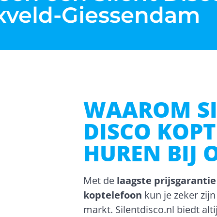
xveld-Giessendam
WAAROM SI
DISCO KOP
HUREN BIJ 
Met de
laagste prijsgarantie
koptelefoon
kun je zeker zij
markt. Silentdisco.nl biedt alti