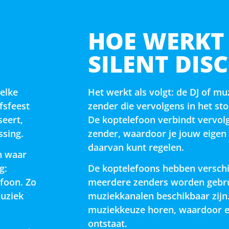
HOE WERKT
SILENT DIS
 elke
Het werkt als volgt: de DJ of mu
fsfeest
zender die vervolgens in het st
seert,
De koptelefoon verbindt vervol
ssing.
zender, waardoor je jouw eigen
daarvan kunt regelen.
en waar
g:
De koptelefoons hebben verschi
efoon. Zo
meerdere zenders worden gebru
muziek
muziekkanalen beschikbaar zijn.
muziekkeuze horen, waardoor er
ontstaat.