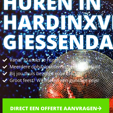
HUREN IN
HARDINXV
GIESSEND
Vanaf 10 stuks te huren
Meerdere ophaalpunten in heel Nederland
Bij jou thuis bezorgd voor €16,50
Groot feest? Wij maken een gunstige prijs!
DIRECT EEN OFFERTE AANVRAGEN