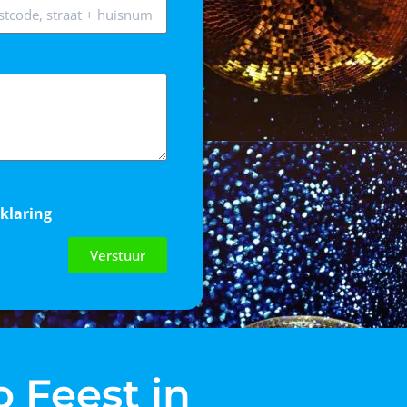
rklaring
Verstuur
o Feest in