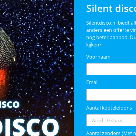
Silent dis
Silentdisco.nl biedt al
anders een offerte vin
nog beter aanbod. D
kijken?
Voornaam
Email
DISCO
Aantal koptelefoons
DISCO
Aantal zenders (Met 