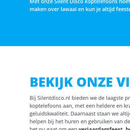
Met onze Silent Disco koptelefoons hoef 
maken over lawaai en kun je altijd fees
BEKIJK ONZE V
Bij Silentdisco.nl bieden we de laagste pr
koptelefoons aan, met een heldere en kr
geluidskwaliteit. Daarnaast staan we altij
helpen bij het huren en gebruiken van de
het nu gaat om een
verjaardagsfeest
,
b