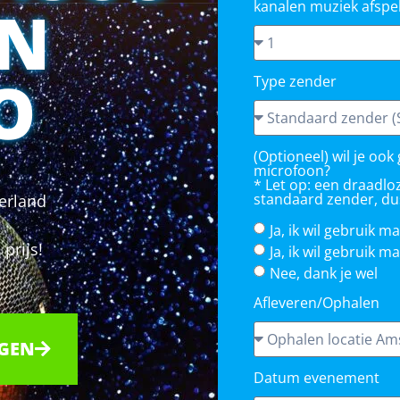
IN
kanalen muziek afspe
O
Type zender
(Optioneel) wil je oo
microfoon?
* Let op: een draadlo
standaard zender, du
erland
Ja, ik wil gebruik 
prijs!
Ja, ik wil gebruik
Nee, dank je wel
Afleveren/Ophalen
AGEN
Datum evenement