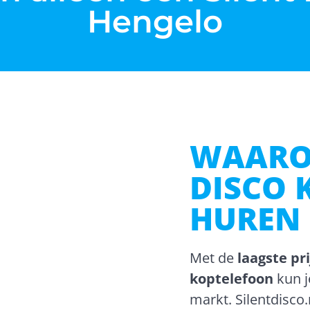
Hengelo
WAARO
DISCO 
HUREN 
Met de
laagste pr
koptelefoon
kun j
markt. Silentdisco.n