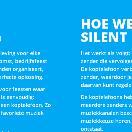
HOE WE
G
SILENT
eleving voor elke
Het werkt als volgt:
omst, bedrijfsfeest
zender die vervolge
nden organiseert,
De koptelefoon verb
erfecte oplossing.
zender, waardoor je
daarvan kunt regele
 voor feesten waar
 is eenvoudig:
De koptelefoons heb
 een koptelefoon. Zo
meerdere zenders w
w favoriete muziek
muziekkanalen besch
muziekkeuze horen,
ontstaat.