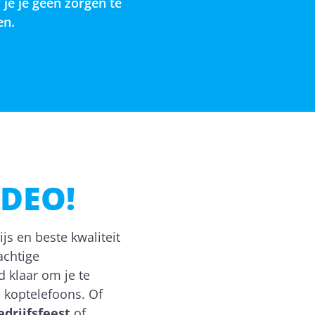
je je geen zorgen te
ten.
IDEO!
ijs en beste kwaliteit
achtige
d klaar om je te
 koptelefoons. Of
edrijfsfeest
of