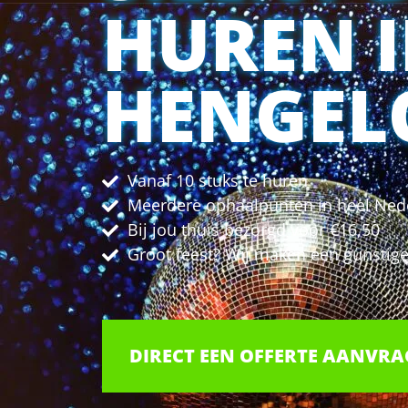
HUREN 
HENGEL
Vanaf 10 stuks te huren
Meerdere ophaalpunten in heel Ned
Bij jou thuis bezorgd voor €16,50
Groot feest? Wij maken een gunstige 
DIRECT EEN OFFERTE AANVR