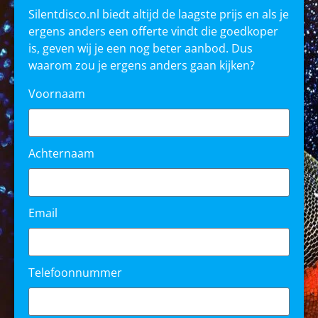
Silentdisco.nl biedt altijd de laagste prijs en als je
ergens anders een offerte vindt die goedkoper
is, geven wij je een nog beter aanbod. Dus
waarom zou je ergens anders gaan kijken?
Voornaam
Achternaam
Email
Telefoonnummer