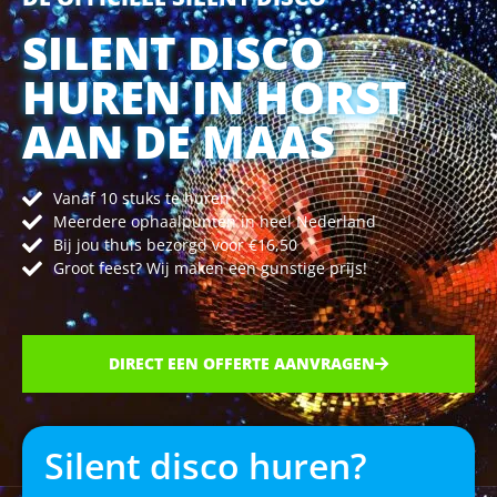
SILENT DISCO
HUREN IN HORST
AAN DE MAAS
Vanaf 10 stuks te huren
Meerdere ophaalpunten in heel Nederland
Bij jou thuis bezorgd voor €16,50
Groot feest? Wij maken een gunstige prijs!
DIRECT EEN OFFERTE AANVRAGEN
Silent disco huren?