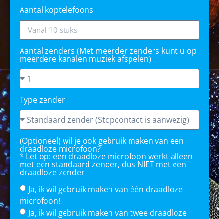
Aantal koptelefoons
Aantal zenders (Met meerder zenders kunt u op
meerdere kanalen muziek afspelen)
Type zender
(Optioneel) wil je ook gebruik maken van een
draadloze microfoon?
* Let op: een draadloze microfoon werkt alleen
met een standaard zender, dus NIET met een
draadloze zender
Ja, ik wil gebruik maken van één draadloze
microfoon!
Ja, ik wil gebruik maken van twee draadloze