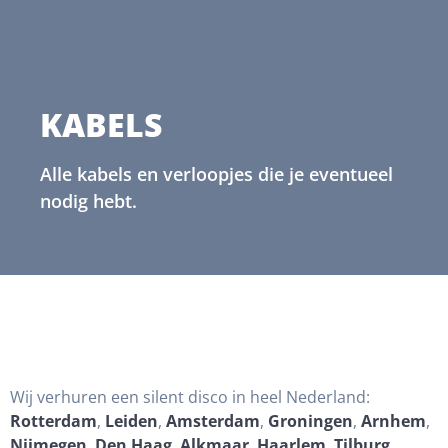
KABELS
Alle kabels en verloopjes die je eventueel
nodig hebt.
Wij verhuren een silent disco in heel Nederland:
Rotterdam
,
Leiden
,
Amsterdam
,
Groningen
,
Arnhem
,
Nijmegen
,
Den Haag
,
Alkmaar
,
Haarlem
,
Tilburg
,