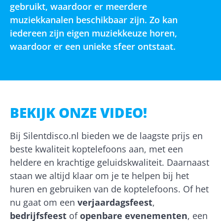
gebruikt, waardoor er meerdere
muziekkanalen beschikbaar zijn. Zo kan
iedereen zijn eigen muziekkeuze horen,
waardoor er een unieke sfeer ontstaat.
BEKIJK ONZE VIDEO!
Bij Silentdisco.nl bieden we de laagste prijs en
beste kwaliteit koptelefoons aan, met een
heldere en krachtige geluidskwaliteit. Daarnaast
staan we altijd klaar om je te helpen bij het
huren en gebruiken van de koptelefoons. Of het
nu gaat om een
verjaardagsfeest
,
bedrijfsfeest
of
openbare evenementen
, een