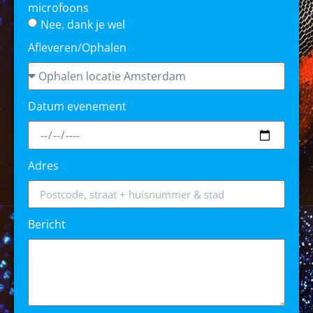
microfoons
Nee, dank je wel
Afleveren/Ophalen
Datum evenement
Adres
Bericht