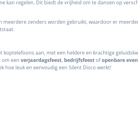
e kan regelen. Dit biedt de vrijheid om te dansen op versch
n meerdere zenders worden gebruikt, waardoor er meerdere
staat.
eit koptelefoons aan, met een heldere en krachtige geluidskwa
at om een
verjaardagsfeest
,
bedrijfsfeest
of
openbare eve
ek hoe leuk en eenvoudig een Silent Disco werkt!