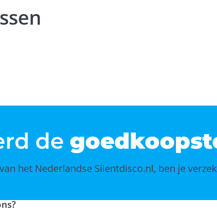
essen
erd de
goedkoopst
van het Nederlandse Silentdisco.nl, ben je verzek
ons?