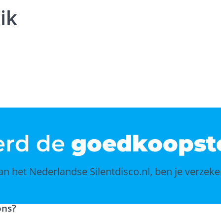
ik
erd de
goedkoopst
an het Nederlandse Silentdisco.nl, ben je verzeke
ons?