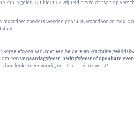
e kan regelen. Dit biedt de vrijheid om te dansen op versch
n meerdere zenders worden gebruikt, waardoor er meerdere
staat.
eit koptelefoons aan, met een heldere en krachtige geluidskwa
at om een
verjaardagsfeest
,
bedrijfsfeest
of
openbare eve
ek hoe leuk en eenvoudig een Silent Disco werkt!