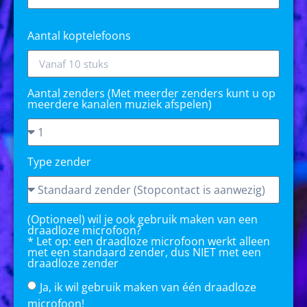
Aantal koptelefoons
Aantal zenders (Met meerder zenders kunt u op
meerdere kanalen muziek afspelen)
Type zender
(Optioneel) wil je ook gebruik maken van een
draadloze microfoon?
* Let op: een draadloze microfoon werkt alleen
met een standaard zender, dus NIET met een
draadloze zender
Ja, ik wil gebruik maken van één draadloze
microfoon!