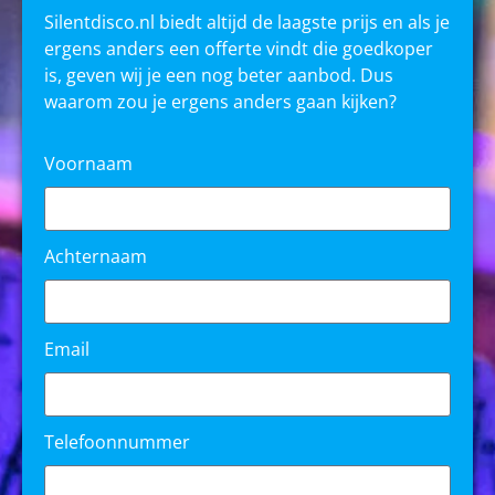
Silentdisco.nl biedt altijd de laagste prijs en als je
ergens anders een offerte vindt die goedkoper
is, geven wij je een nog beter aanbod. Dus
waarom zou je ergens anders gaan kijken?
Voornaam
Achternaam
Email
Telefoonnummer