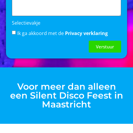
Selectievakje
Ik ga akkoord met de
Privacy verklaring
Verstuur
Voor meer dan alleen
een Silent Disco Feest in
Maastricht