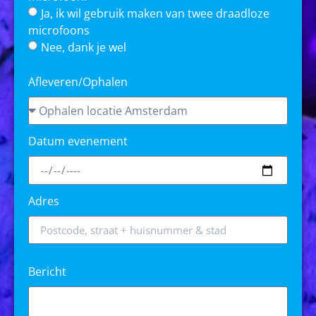
Ja, ik wil gebruik maken van twee draadloze
microfoons
Nee, dank je wel
Afleveren/Ophalen
Datum evenement
Adres
Bericht