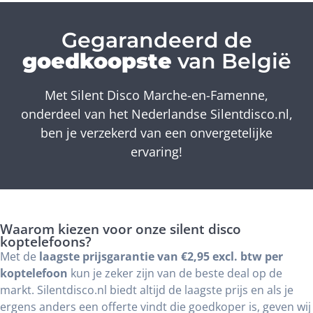
Gegarandeerd de
goedkoopste
van België
Met Silent Disco Marche-en-Famenne,
onderdeel van het Nederlandse Silentdisco.nl,
ben je verzekerd van een onvergetelijke
ervaring!
Waarom kiezen voor onze silent disco
koptelefoons?
Met de
laagste prijsgarantie van €2,95 excl. btw per
koptelefoon
kun je zeker zijn van de beste deal op de
markt. Silentdisco.nl biedt altijd de laagste prijs en als je
ergens anders een offerte vindt die goedkoper is, geven wij