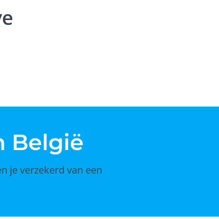
ve
 België
en je verzekerd van een