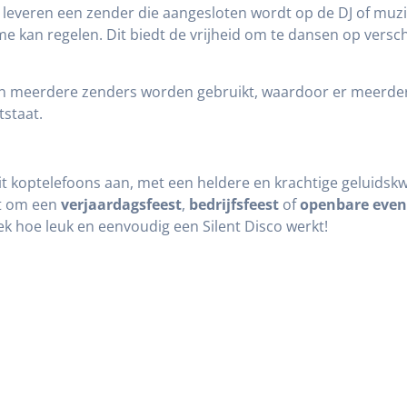
ij leveren een zender die aangesloten wordt op de DJ of m
e kan regelen. Dit biedt de vrijheid om te dansen op versch
n meerdere zenders worden gebruikt, waardoor er meerdere
staat.
eit koptelefoons aan, met een heldere en krachtige geluidskwa
at om een
verjaardagsfeest
,
bedrijfsfeest
of
openbare eve
ek hoe leuk en eenvoudig een Silent Disco werkt!