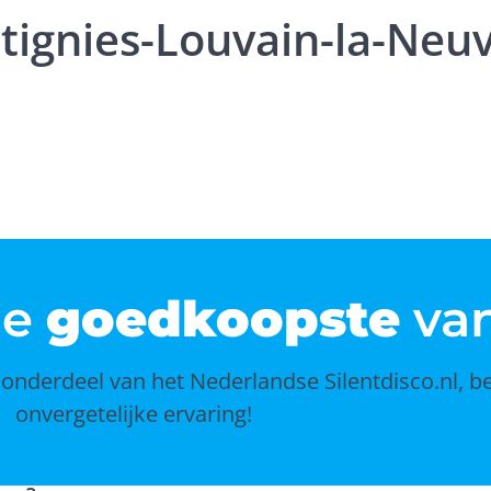
ttignies-Louvain-la-Neu
de
goedkoopste
van
 onderdeel van het Nederlandse Silentdisco.nl, b
onvergetelijke ervaring!