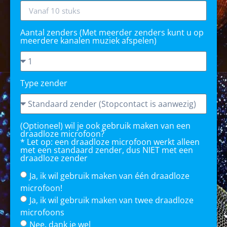
Aantal zenders (Met meerder zenders kunt u op
meerdere kanalen muziek afspelen)
Type zender
(Optioneel) wil je ook gebruik maken van een
draadloze microfoon?
* Let op: een draadloze microfoon werkt alleen
met een standaard zender, dus NIET met een
draadloze zender
Ja, ik wil gebruik maken van één draadloze
microfoon!
Ja, ik wil gebruik maken van twee draadloze
microfoons
Nee, dank je wel