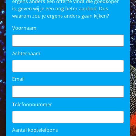
ergens anders een offerte vindt die goedkoper
is, geven wij je een nog beter aanbod. Dus
waarom zou je ergens anders gaan kijken?
Voornaam
Achternaam
Email
Telefoonnummer
Aantal koptelefoons