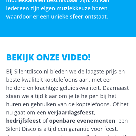
muziekkanalen beschikbaar zijn. Zo kan
iedereen zijn eigen muziekkeuze horen,
waardoor er een unieke sfeer ontstaat.
BEKIJK ONZE VIDEO!
Bij Silentdisco.nl bieden we de laagste prijs en
beste kwaliteit koptelefoons aan, met een
heldere en krachtige geluidskwaliteit. Daarnaast
staan we altijd klaar om je te helpen bij het
huren en gebruiken van de koptelefoons. Of het
nu gaat om een
verjaardagsfeest
,
bedrijfsfeest
of
openbare evenementen
, een
Silent Disco is altijd een garantie voor feest,