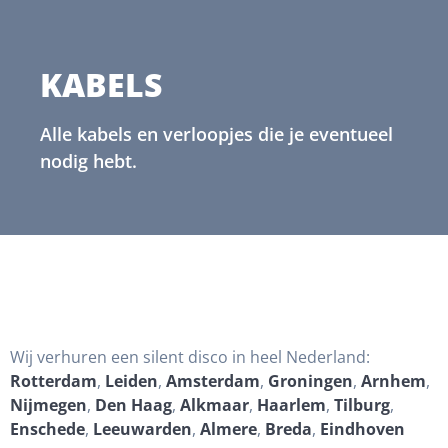
KABELS
Alle kabels en verloopjes die je eventueel
nodig hebt.
Wij verhuren een silent disco in heel Nederland:
Rotterdam
,
Leiden
,
Amsterdam
,
Groningen
,
Arnhem
,
Nijmegen
,
Den Haag
,
Alkmaar
,
Haarlem
,
Tilburg
,
Enschede
,
Leeuwarden
,
Almere
,
Breda
,
Eindhoven