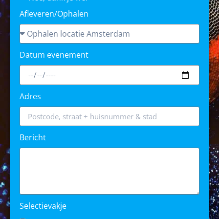
Afleveren/Ophalen
Datum evenement
Adres
Bericht
Selectievakje