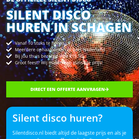
SILENT DISCO
HUREN IN SCHAGEN
Vanaf 10 stuks te huren
Meerdere ophaalpunten in heel Nederland
Bij jou thuis bezorgd voor €16,50
Groot feest? Wij maken een gunstige prijs!
DIRECT EEN OFFERTE AANVRAGEN
Silent disco huren?
Silentdisco.nl biedt altijd de laagste prijs en als je