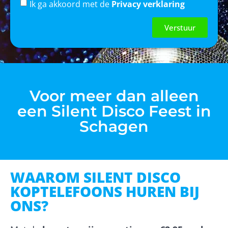
Ik ga akkoord met de
Privacy verklaring
Verstuur
Voor meer dan alleen
een Silent Disco Feest in
Schagen
WAAROM SILENT DISCO
KOPTELEFOONS HUREN BIJ
ONS?