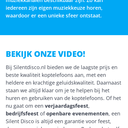
muziekkanalen beschikbaar zijn. Zo kan
iedereen zijn eigen muziekkeuze horen,
waardoor er een unieke sfeer ontstaat.
BEKIJK ONZE VIDEO!
Bij Silentdisco.nl bieden we de laagste prijs en
beste kwaliteit koptelefoons aan, met een
heldere en krachtige geluidskwaliteit. Daarnaast
staan we altijd klaar om je te helpen bij het
huren en gebruiken van de koptelefoons. Of het
nu gaat om een
verjaardagsfeest
,
bedrijfsfeest
of
openbare evenementen
, een
Silent Disco is altijd een garantie voor feest,