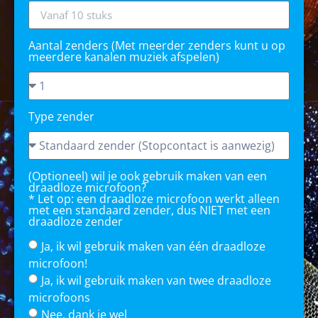
Aantal zenders (Met meerder zenders kunt u op
meerdere kanalen muziek afspelen)
Type zender
(Optioneel) wil je ook gebruik maken van een
draadloze microfoon?
* Let op: een draadloze microfoon werkt alleen
met een standaard zender, dus NIET met een
draadloze zender
Ja, ik wil gebruik maken van één draadloze
microfoon!
Ja, ik wil gebruik maken van twee draadloze
microfoons
Nee, dank je wel