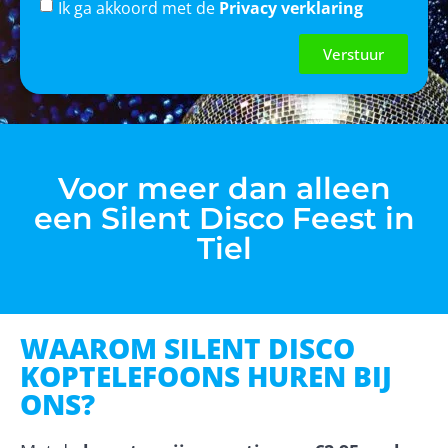
Ik ga akkoord met de
Privacy verklaring
Verstuur
Voor meer dan alleen
een Silent Disco Feest in
Tiel
WAAROM SILENT DISCO
KOPTELEFOONS HUREN BIJ
ONS?