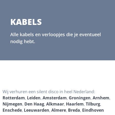
KABELS
Alle kabels en verloopjes die je eventueel
nodig hebt.
Wij verhuren een silent disco in heel Nederland:
Rotterdam
,
Leiden
,
Amsterdam
,
Groningen
,
Arnhem
,
Nijmegen
,
Den Haag
,
Alkmaar
,
Haarlem
,
Tilburg
,
Enschede
,
Leeuwarden
,
Almere
,
Breda
,
Eindhoven