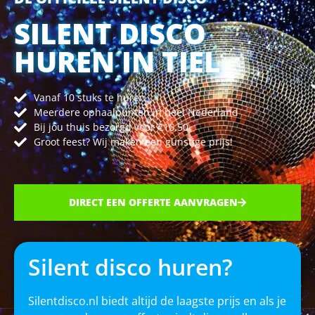
SILENT DISCO
HUREN IN TIEL
Vanaf 10 stuks te huren
Meerdere ophaalpunten in heel Nederland
Bij jou thuis bezorgd voor €16,50
Groot feest? Wij maken een gunstige prijs!
DIRECT EEN OFFERTE AANVRAGEN
Silent disco huren?
Silentdisco.nl biedt altijd de laagste prijs en als je