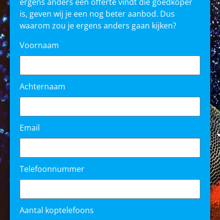
ergens anders een offerte vindt die goedkoper
is, geven wij je een nog beter aanbod. Dus
waarom zou je ergens anders gaan kijken?
Voornaam
Achternaam
Email
Telefoonnummer
Aantal koptelefoons