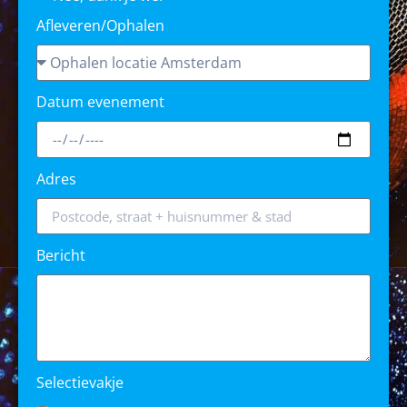
Afleveren/Ophalen
Datum evenement
Adres
Bericht
Selectievakje