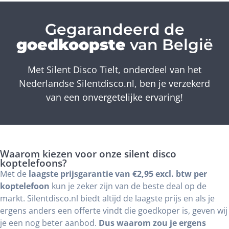
Gegarandeerd de
goedkoopste
van België
Met Silent Disco Tielt, onderdeel van het
Nederlandse Silentdisco.nl, ben je verzekerd
van een onvergetelijke ervaring!
Waarom kiezen voor onze silent disco
koptelefoons?
Met de
laagste prijsgarantie van €2,95 excl. btw per
koptelefoon
kun je zeker zijn van de beste deal op de
markt. Silentdisco.nl biedt altijd de laagste prijs en als je
ergens anders een offerte vindt die goedkoper is, geven wij
je een nog beter aanbod.
Dus waarom zou je ergens