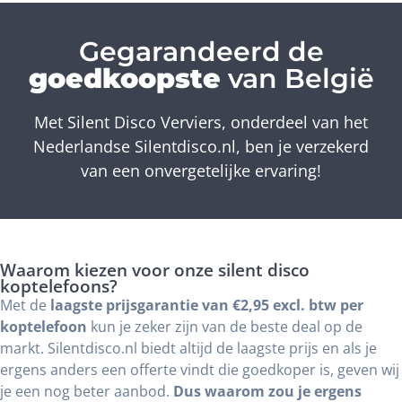
Gegarandeerd de
goedkoopste
van België
Met Silent Disco Verviers, onderdeel van het
Nederlandse Silentdisco.nl, ben je verzekerd
van een onvergetelijke ervaring!
Waarom kiezen voor onze silent disco
koptelefoons?
Met de
laagste prijsgarantie van €2,95 excl. btw per
koptelefoon
kun je zeker zijn van de beste deal op de
markt. Silentdisco.nl biedt altijd de laagste prijs en als je
ergens anders een offerte vindt die goedkoper is, geven wij
je een nog beter aanbod.
Dus waarom zou je ergens