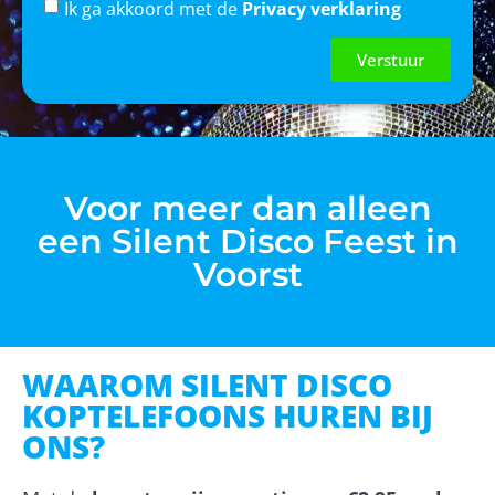
Ik ga akkoord met de
Privacy verklaring
Verstuur
Voor meer dan alleen
een Silent Disco Feest in
Voorst
WAAROM SILENT DISCO
KOPTELEFOONS HUREN BIJ
ONS?