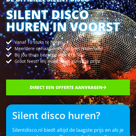
SILENT DISCO
HUREN IN VOORST
Vanaf 10 stuks te huren
Meerdere ophaalpunten in heel Nederland
Bij jou thuis bezorgd voor €16,50
Groot feest? Wij maken een gunstige prijs!
DIRECT EEN OFFERTE AANVRAGEN
Silent disco huren?
Silentdisco.nl biedt altijd de laagste prijs en als je