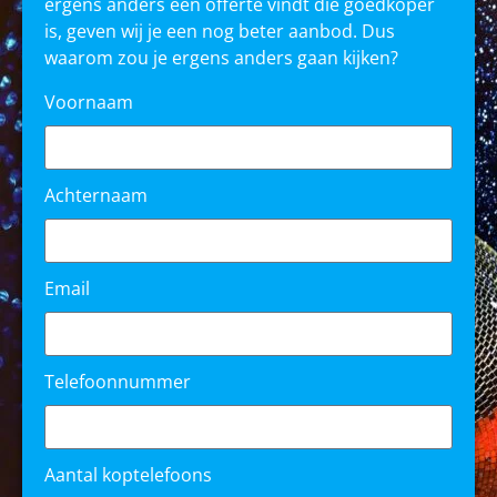
ergens anders een offerte vindt die goedkoper
is, geven wij je een nog beter aanbod. Dus
waarom zou je ergens anders gaan kijken?
Voornaam
Achternaam
Email
Telefoonnummer
Aantal koptelefoons