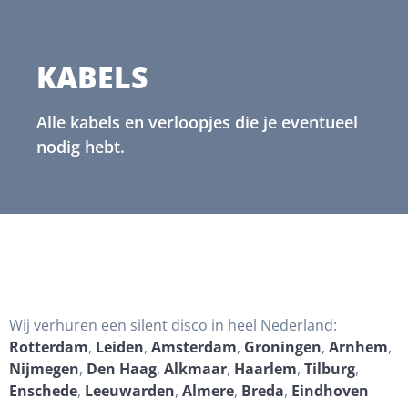
KABELS
Alle kabels en verloopjes die je eventueel
nodig hebt.
Wij verhuren een silent disco in heel Nederland:
Rotterdam
,
Leiden
,
Amsterdam
,
Groningen
,
Arnhem
,
Nijmegen
,
Den Haag
,
Alkmaar
,
Haarlem
,
Tilburg
,
Enschede
,
Leeuwarden
,
Almere
,
Breda
,
Eindhoven