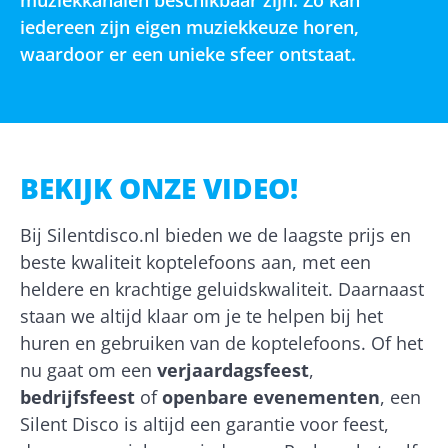
muziekkanalen beschikbaar zijn. Zo kan
iedereen zijn eigen muziekkeuze horen,
waardoor er een unieke sfeer ontstaat.
BEKIJK ONZE VIDEO!
Bij Silentdisco.nl bieden we de laagste prijs en
beste kwaliteit koptelefoons aan, met een
heldere en krachtige geluidskwaliteit. Daarnaast
staan we altijd klaar om je te helpen bij het
huren en gebruiken van de koptelefoons. Of het
nu gaat om een
verjaardagsfeest
,
bedrijfsfeest
of
openbare evenementen
, een
Silent Disco is altijd een garantie voor feest,