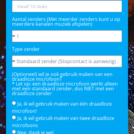
Aantal zenders (Met meerder zenders kunt u op
meerdere kanalen muziek afspelen)
Type zender
(Optioneel) wil je ook gebruik maken van een
draadloze microfoon?
* Let op: een draadloze microfoon werkt alleen
met een standaard zender, dus NIET met een
draadloze zender
Ja, ik wil gebruik maken van één draadloze
microfoon!
Ja, ik wil gebruik maken van twee draadloze
microfoons
Nee, dank je wel