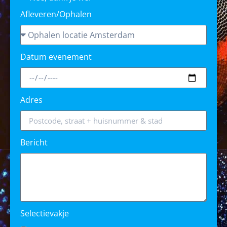
Afleveren/Ophalen
Datum evenement
Adres
Bericht
Selectievakje