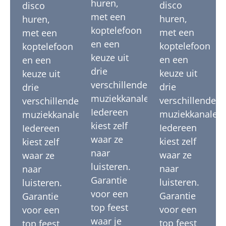
huren,
disco
disco
met een
huren,
huren,
koptelefoon
met een
met een
en een
koptelefoon
koptelefoon
keuze uit
en een
en een
drie
keuze uit
keuze uit
verschillende
drie
drie
muziekkanalen.
verschillende
verschillende
Iedereen
muziekkanalen.
muziekkanalen.
kiest zelf
Iedereen
Iedereen
waar ze
kiest zelf
kiest zelf
naar
waar ze
waar ze
luisteren.
naar
naar
Garantie
luisteren.
luisteren.
voor een
Garantie
Garantie
top feest
voor een
voor een
waar je
top feest
top feest