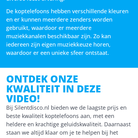
De koptelefoons hebben verschillende kleuren
en er kunnen meerdere zenders worden
gebruikt, waardoor er meerdere
muziekkanalen beschikbaar zijn. Zo kan
iedereen zijn eigen muziekkeuze horen,
waardoor er een unieke sfeer ontstaat.
ONTDEK ONZE
KWALITEIT IN DEZE
VIDEO!
Bij Silentdisco.nl bieden we de laagste prijs en
beste kwaliteit koptelefoons aan, met een
heldere en krachtige geluidskwaliteit. Daarnaast
staan we altijd klaar om je te helpen bij het