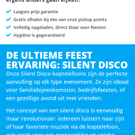
Laagste prijs garantie
Gratis afhalen bij één van onze pickup points
Volledig opgeladen, direct klaar voor feesten
Hygiëne is gegerandeerd
DE ULTIEME FEEST
ERVARING: SILENT DISCO
Onze Silent Disco koptelefoons zijn de perfecte
aanvulling op elk type evenement. Ze zijn ideaal
voor familiebijeenkomsten, bedrijfsfeesten, of
een gezellige avond uit met vrienden.
Het concept van een silent disco is eenvoudig
maar revolutionair: iedereen luistert naar zijn
of haar favoriete muziek via de koptelefoon,
wat zorgt voor een persoonlijke en unieke