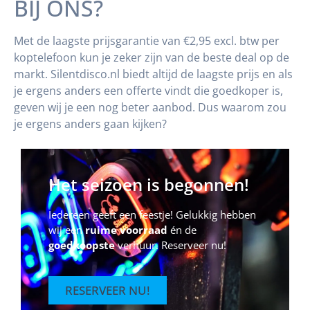
BIJ ONS?
Met de laagste prijsgarantie van €2,95 excl. btw per
koptelefoon kun je zeker zijn van de beste deal op de
markt. Silentdisco.nl biedt altijd de laagste prijs en als
je ergens anders een offerte vindt die goedkoper is,
geven wij je een nog beter aanbod. Dus waarom zou
je ergens anders gaan kijken?
Het seizoen is begonnen!
Iedereen geeft een feestje! Gelukkig hebben
wij een
ruime voorraad
én de
goedkoopste
verhuur. Reserveer nu!
RESERVEER NU!