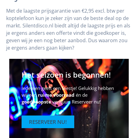
Met de laagste prijsgarantie van €2,95 excl. btw per
koptelefoon kun je zeker zijn van de beste deal op de
markt. Silentdisco.nl biedt altijd de laagste prijs en als
je ergens anders een offerte vindt die goedkoper is,
geven wij je een nog beter aanbod. Dus waarom zou
je ergens anders gaan kijken?
Het seizoen is begonnen!
Iedereen geeft een feestje! Gelukkig hebben
wij een
ruime voorraad
én de
goedkoopste
verhuur. Reserveer nu!
RESERVEER NU!