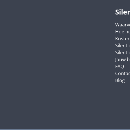
Sile
Waarv
Hoe he
Koste
Silent
Silent
Jouw b
FAQ
Contac
Blog