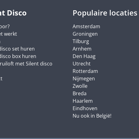
nt Disco
Populaire locaties
oor?
Amsterdam
t werkt
Groningen
n
Tilburg
 disco set huren
Arnhem
 disco box huren
Den Haag
ruiloft met Silent disco
Utrecht
Rotterdam
t
Nijmegen
Zwolle
Breda
Haarlem
Eindhoven
Nu ook in België!