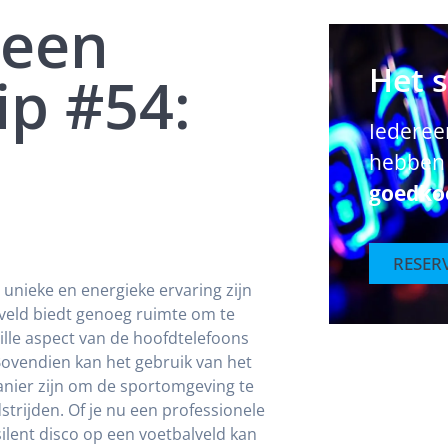
 een
Het 
tip #54:
Iedereen
hebben 
goedko
RESER
 unieke en energieke ervaring zijn
veld biedt genoeg ruimte om te
ille aspect van de hoofdtelefoons
Bovendien kan het gebruik van het
manier zijn om de sportomgeving te
trijden. Of je nu een professionele
 silent disco op een voetbalveld kan