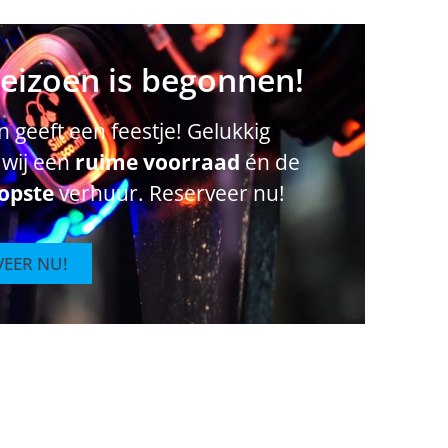
seizoen is begonnen!
 geeft een feestje! Gelukkig
wij een
ruime voorraad
én de
opste
verhuur. Reserveer nu!
VEER NU!