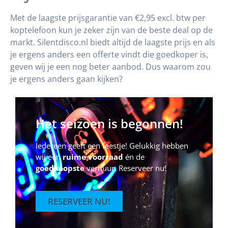
Met de laagste prijsgarantie van €2,95 excl. btw per
koptelefoon kun je zeker zijn van de beste deal op de
markt. Silentdisco.nl biedt altijd de laagste prijs en als
je ergens anders een offerte vindt die goedkoper is,
geven wij je een nog beter aanbod. Dus waarom zou
je ergens anders gaan kijken?
Het seizoen is begonnen!
Iedereen geeft een feestje! Gelukkig hebben
wij een
ruime voorraad
én de
goedkoopste
verhuur. Reserveer nu!
RESERVEER NU!